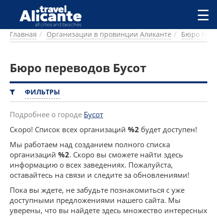
Перейти к основному содержанию
☰
Главная
Организации в провинции Аликанте
Бюро пер
ГОРОДА
СПРАВОЧНАЯ
Бюро переводов Бусот
ПИТАНИЕ
ПРОЖИВАНИЕ
ПЛЯЖИ
ФИЛЬТРЫ
ДОСТОПРИМЕЧАТЕЛЬНОСТИ
КЕМПИНГ
Подробнее о городе
Бусот
КОМАРКИ (РАЙОНЫ)
Скоро! Список всех организаций
%2
будет доступен!
РЕЦЕПТЫ
Мы работаем над созданием полного списка
организаций
%2
. Скоро вы сможете найти здесь
ПРЕДЛОЖЕНИЯ
информацию о всех заведениях. Пожалуйста,
СТАТЬИ
оставайтесь на связи и следите за обновлениями!
УСЛУГИ
Пока вы ждете, не забудьте познакомиться с уже
доступными предложениями нашего сайта. Мы
уверены, что вы найдете здесь множество интересных