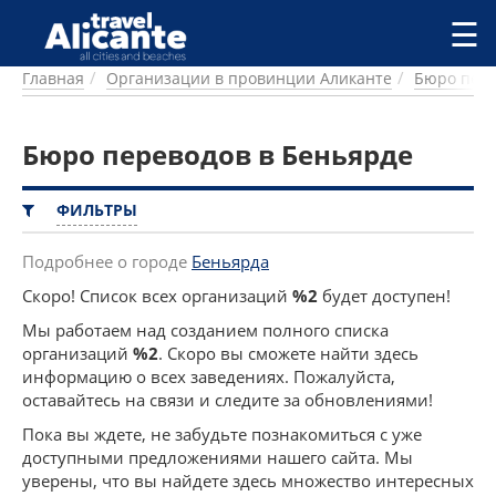
Перейти к основному содержанию
☰
Главная
Организации в провинции Аликанте
Бюро пер
ГОРОДА
СПРАВОЧНАЯ
Бюро переводов в Беньярде
ПИТАНИЕ
ПРОЖИВАНИЕ
ПЛЯЖИ
ФИЛЬТРЫ
ДОСТОПРИМЕЧАТЕЛЬНОСТИ
КЕМПИНГ
Подробнее о городе
Беньярда
КОМАРКИ (РАЙОНЫ)
Скоро! Список всех организаций
%2
будет доступен!
РЕЦЕПТЫ
Мы работаем над созданием полного списка
организаций
%2
. Скоро вы сможете найти здесь
ПРЕДЛОЖЕНИЯ
информацию о всех заведениях. Пожалуйста,
СТАТЬИ
оставайтесь на связи и следите за обновлениями!
УСЛУГИ
Пока вы ждете, не забудьте познакомиться с уже
доступными предложениями нашего сайта. Мы
уверены, что вы найдете здесь множество интересных