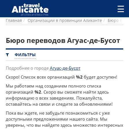
Перейти к основному содержанию
☰
Главная
Организации в провинции Аликанте
Бюро пер
ГОРОДА
СПРАВОЧНАЯ
Бюро переводов Агуас-де-Бусот
ПИТАНИЕ
ПРОЖИВАНИЕ
ПЛЯЖИ
ФИЛЬТРЫ
ДОСТОПРИМЕЧАТЕЛЬНОСТИ
КЕМПИНГ
Подробнее о городе
Агуас-де-Бусот
КОМАРКИ (РАЙОНЫ)
Скоро! Список всех организаций
%2
будет доступен!
РЕЦЕПТЫ
Мы работаем над созданием полного списка
организаций
%2
. Скоро вы сможете найти здесь
ПРЕДЛОЖЕНИЯ
информацию о всех заведениях. Пожалуйста,
СТАТЬИ
оставайтесь на связи и следите за обновлениями!
УСЛУГИ
Пока вы ждете, не забудьте познакомиться с уже
доступными предложениями нашего сайта. Мы
уверены, что вы найдете здесь множество интересных