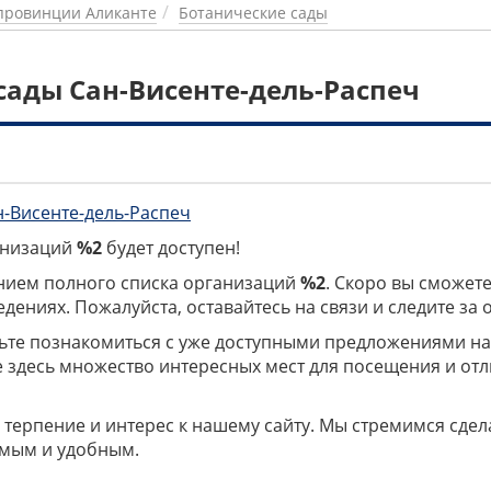
провинции Аликанте
Ботанические сады
сады Сан-Висенте-дель-Распеч
н-Висенте-дель-Распеч
ганизаций
%2
будет доступен!
нием полного списка организаций
%2
. Скоро вы сможете
дениях. Пожалуйста, оставайтесь на связи и следите за
дьте познакомиться с уже доступными предложениями н
е здесь множество интересных мест для посещения и от
 терпение и интерес к нашему сайту. Мы стремимся сдел
мым и удобным.