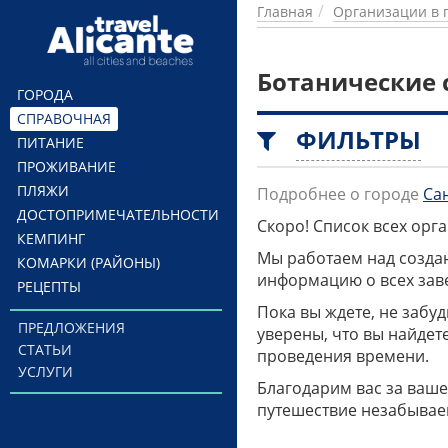
Перейти к основному содержанию
Главная
Организации в 
Ботанические 
ГОРОДА
СПРАВОЧНАЯ
ФИЛЬТРЫ
ПИТАНИЕ
ПРОЖИВАНИЕ
ПЛЯЖИ
Подробнее о городе
Са
ДОСТОПРИМЕЧАТЕЛЬНОСТИ
Скоро! Список всех ор
КЕМПИНГ
Мы работаем над созда
КОМАРКИ (РАЙОНЫ)
информацию о всех заве
РЕЦЕПТЫ
Пока вы ждете, не забу
ПРЕДЛОЖЕНИЯ
уверены, что вы найдет
СТАТЬИ
проведения времени.
УСЛУГИ
Благодарим вас за ваше
путешествие незабывае