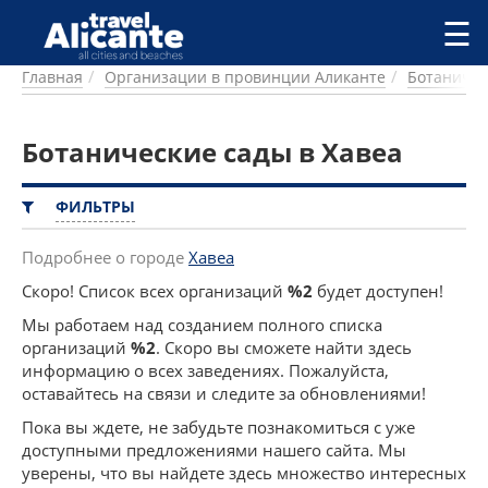
Перейти к основному содержанию
☰
Главная
Организации в провинции Аликанте
Ботаничес
ГОРОДА
СПРАВОЧНАЯ
Ботанические сады в Хавеа
ПИТАНИЕ
ПРОЖИВАНИЕ
ПЛЯЖИ
ФИЛЬТРЫ
ДОСТОПРИМЕЧАТЕЛЬНОСТИ
КЕМПИНГ
Подробнее о городе
Хавеа
КОМАРКИ (РАЙОНЫ)
Скоро! Список всех организаций
%2
будет доступен!
РЕЦЕПТЫ
Мы работаем над созданием полного списка
организаций
%2
. Скоро вы сможете найти здесь
ПРЕДЛОЖЕНИЯ
информацию о всех заведениях. Пожалуйста,
СТАТЬИ
оставайтесь на связи и следите за обновлениями!
УСЛУГИ
Пока вы ждете, не забудьте познакомиться с уже
доступными предложениями нашего сайта. Мы
уверены, что вы найдете здесь множество интересных