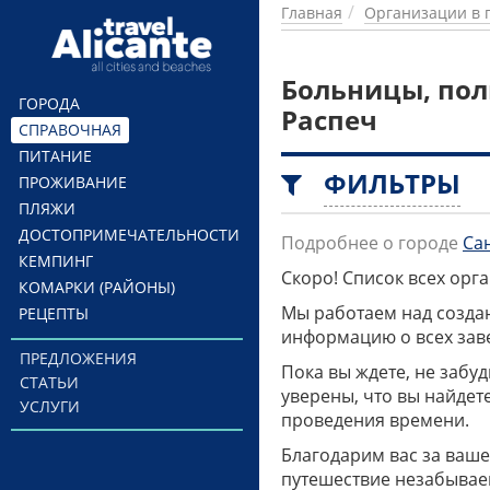
Перейти к основному содержанию
Главная
Организации в 
Больницы, пол
ГОРОДА
Распеч
СПРАВОЧНАЯ
ПИТАНИЕ
ФИЛЬТРЫ
ПРОЖИВАНИЕ
ПЛЯЖИ
ДОСТОПРИМЕЧАТЕЛЬНОСТИ
Подробнее о городе
Са
КЕМПИНГ
Скоро! Список всех ор
КОМАРКИ (РАЙОНЫ)
Мы работаем над созда
РЕЦЕПТЫ
информацию о всех заве
ПРЕДЛОЖЕНИЯ
Пока вы ждете, не забу
СТАТЬИ
уверены, что вы найдет
УСЛУГИ
проведения времени.
Благодарим вас за ваше
путешествие незабывае