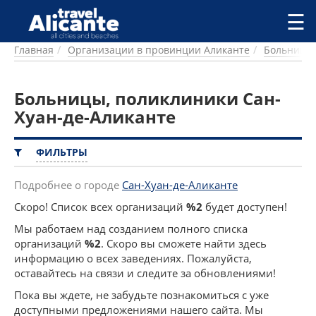
Перейти к основному содержанию
☰
Главная
Организации в провинции Аликанте
Больницы,
ГОРОДА
СПРАВОЧНАЯ
Больницы, поликлиники Сан-
ПИТАНИЕ
ПРОЖИВАНИЕ
Хуан-де-Аликанте
ПЛЯЖИ
ДОСТОПРИМЕЧАТЕЛЬНОСТИ
ФИЛЬТРЫ
КЕМПИНГ
КОМАРКИ (РАЙОНЫ)
Подробнее о городе
Сан-Хуан-де-Аликанте
РЕЦЕПТЫ
Скоро! Список всех организаций
%2
будет доступен!
Мы работаем над созданием полного списка
ПРЕДЛОЖЕНИЯ
организаций
%2
. Скоро вы сможете найти здесь
СТАТЬИ
информацию о всех заведениях. Пожалуйста,
УСЛУГИ
оставайтесь на связи и следите за обновлениями!
Пока вы ждете, не забудьте познакомиться с уже
доступными предложениями нашего сайта. Мы