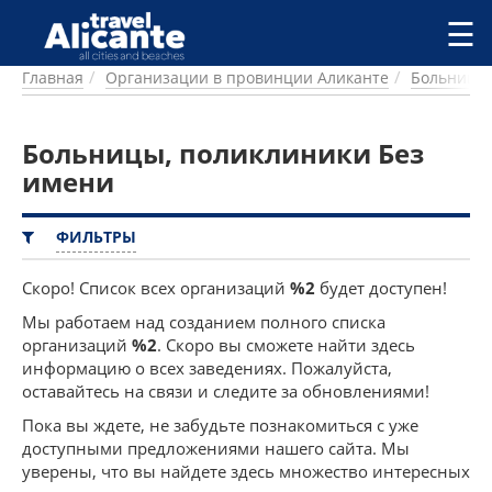
Перейти к основному содержанию
☰
Главная
Организации в провинции Аликанте
Больницы,
ГОРОДА
СПРАВОЧНАЯ
Больницы, поликлиники Без
ПИТАНИЕ
ПРОЖИВАНИЕ
имени
ПЛЯЖИ
ДОСТОПРИМЕЧАТЕЛЬНОСТИ
ФИЛЬТРЫ
КЕМПИНГ
КОМАРКИ (РАЙОНЫ)
Скоро! Список всех организаций
%2
будет доступен!
РЕЦЕПТЫ
Мы работаем над созданием полного списка
организаций
%2
. Скоро вы сможете найти здесь
ПРЕДЛОЖЕНИЯ
информацию о всех заведениях. Пожалуйста,
оставайтесь на связи и следите за обновлениями!
СТАТЬИ
УСЛУГИ
Пока вы ждете, не забудьте познакомиться с уже
доступными предложениями нашего сайта. Мы
уверены, что вы найдете здесь множество интересных