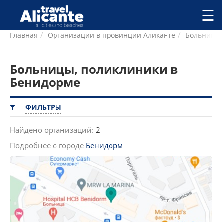
Перейти к основному содержанию
☰
Главная
Организации в провинции Аликанте
Больницы,
ГОРОДА
СПРАВОЧНАЯ
Больницы, поликлиники в
ПИТАНИЕ
ПРОЖИВАНИЕ
Бенидорме
ПЛЯЖИ
ДОСТОПРИМЕЧАТЕЛЬНОСТИ
ФИЛЬТРЫ
КЕМПИНГ
КОМАРКИ (РАЙОНЫ)
Найдено организаций:
2
РЕЦЕПТЫ
Подробнее о городе
Бенидорм
ПРЕДЛОЖЕНИЯ
СТАТЬИ
УСЛУГИ