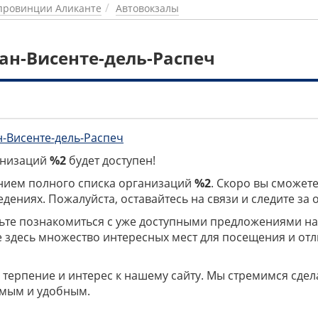
провинции Аликанте
Автовокзалы
ан-Висенте-дель-Распеч
н-Висенте-дель-Распеч
ганизаций
%2
будет доступен!
нием полного списка организаций
%2
. Скоро вы сможете
дениях. Пожалуйста, оставайтесь на связи и следите за
дьте познакомиться с уже доступными предложениями н
е здесь множество интересных мест для посещения и от
 терпение и интерес к нашему сайту. Мы стремимся сдел
мым и удобным.