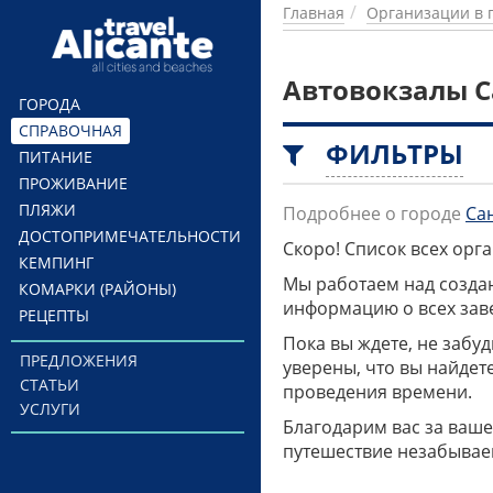
Перейти к основному содержанию
Главная
Организации в 
Автовокзалы С
ГОРОДА
СПРАВОЧНАЯ
ФИЛЬТРЫ
ПИТАНИЕ
ПРОЖИВАНИЕ
ПЛЯЖИ
Подробнее о городе
Са
ДОСТОПРИМЕЧАТЕЛЬНОСТИ
Скоро! Список всех ор
КЕМПИНГ
Мы работаем над созда
КОМАРКИ (РАЙОНЫ)
информацию о всех заве
РЕЦЕПТЫ
Пока вы ждете, не забу
ПРЕДЛОЖЕНИЯ
уверены, что вы найдет
СТАТЬИ
проведения времени.
УСЛУГИ
Благодарим вас за ваше
путешествие незабывае