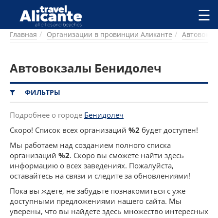
Перейти к основному содержанию
☰
Главная
Организации в провинции Аликанте
Автовокза
ГОРОДА
СПРАВОЧНАЯ
Автовокзалы Бенидолеч
ПИТАНИЕ
ПРОЖИВАНИЕ
ПЛЯЖИ
ФИЛЬТРЫ
ДОСТОПРИМЕЧАТЕЛЬНОСТИ
КЕМПИНГ
Подробнее о городе
Бенидолеч
КОМАРКИ (РАЙОНЫ)
Скоро! Список всех организаций
%2
будет доступен!
РЕЦЕПТЫ
Мы работаем над созданием полного списка
организаций
%2
. Скоро вы сможете найти здесь
ПРЕДЛОЖЕНИЯ
информацию о всех заведениях. Пожалуйста,
СТАТЬИ
оставайтесь на связи и следите за обновлениями!
УСЛУГИ
Пока вы ждете, не забудьте познакомиться с уже
доступными предложениями нашего сайта. Мы
уверены, что вы найдете здесь множество интересных