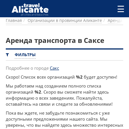
Перейти к основному содержанию
☰
Главная
Организации в провинции Аликанте
Аренда тр
ГОРОДА
СПРАВОЧНАЯ
Аренда транспорта в Саксе
ПИТАНИЕ
ПРОЖИВАНИЕ
ПЛЯЖИ
ФИЛЬТРЫ
ДОСТОПРИМЕЧАТЕЛЬНОСТИ
КЕМПИНГ
Подробнее о городе
Сакс
КОМАРКИ (РАЙОНЫ)
Скоро! Список всех организаций
%2
будет доступен!
РЕЦЕПТЫ
Мы работаем над созданием полного списка
организаций
%2
. Скоро вы сможете найти здесь
ПРЕДЛОЖЕНИЯ
информацию о всех заведениях. Пожалуйста,
СТАТЬИ
оставайтесь на связи и следите за обновлениями!
УСЛУГИ
Пока вы ждете, не забудьте познакомиться с уже
доступными предложениями нашего сайта. Мы
уверены, что вы найдете здесь множество интересных