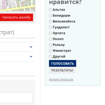
нравится?
Варианты
Альтеа
Бенидорм
Написать жалобу
Вильяхойоса
Гуадалест
трат)
Орчета
Leaflet
| OSM Mapnik
Полоп
Рельеу
Финестрат
Другой
РЕЗУЛЬТАТЫ
Архив опросов