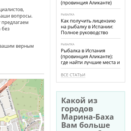
(провинция Аликанте)
циалистов,
РЫБАЛКА
ваши вопросы.
Как получить лицензию
у предлагаем
на рыбалку в Испании:
 без
Полное руководство
РЫБАЛКА
вашим верным
Рыбалка в Испания
(провинция Аликанте):
где найти лучшие места и
что ловить
ВСЕ СТАТЬИ
Какой из
городов
Марина-Баха
Вам больше