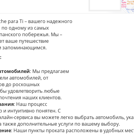
he para Ti – вашего надежного
 по одному из самых
панского побережья. Мы –
ет ваше путешествие
и запоминающимся.
:
втомобилей
: Мы предлагаем
ли автомобилей, от
ов до роскошных
обы удовлетворить любые
почтения наших клиентов.
вания
: Наш процесс
 и интуитивно понятен. С
айн-сервиса вы можете легко выбрать автомобиль, ука
 а также дополнительные услуги по вашему выбору.
ение
: Наши пункты проката расположены в удобных мест