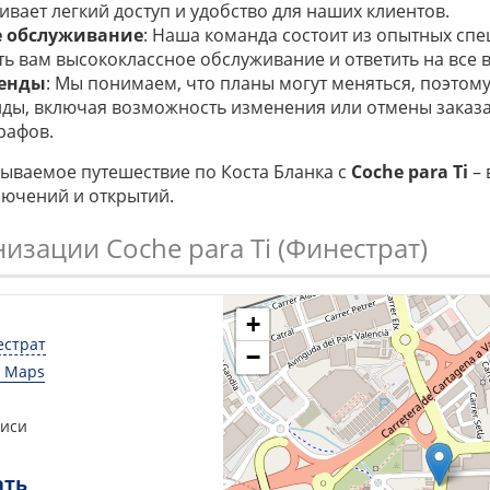
ивает легкий доступ и удобство для наших клиентов.
е обслуживание
: Наша команда состоит из опытных спе
ть вам высококлассное обслуживание и ответить на все 
ренды
: Мы понимаем, что планы могут меняться, поэтом
нды, включая возможность изменения или отмены заказа
рафов.
ываемое путешествие по Коста Бланка с
Coche para Ti
– 
лючений и открытий.
изации Coche para Ti (Финестрат)
+
естрат
−
e Maps
писи
ать