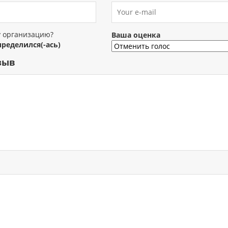
у организацию?
Ваша оценка
пределился(-ась)
зыв