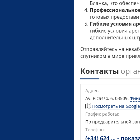
Бланка, что обеспеч
Профессионально
готовых предостави
Гибкие условия а
гибкие условия аре
дополнительных шт
Отправляйтесь на незаб
спутником в мире прик
Контакты
орган
Адрес:
Av. Picasso, 6, 03509
,
Фин
Посмотреть на Googl
График работы:
По предварительной за
Телефон:
(+34) 624 ... - показ