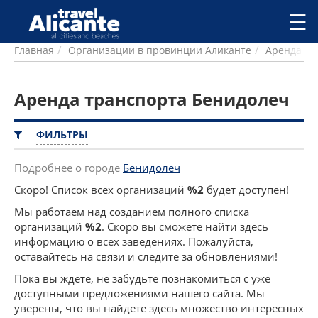
Перейти к основному содержанию
☰
Главная
Организации в провинции Аликанте
Аренда тр
ГОРОДА
СПРАВОЧНАЯ
Аренда транспорта Бенидолеч
ПИТАНИЕ
ПРОЖИВАНИЕ
ПЛЯЖИ
ФИЛЬТРЫ
ДОСТОПРИМЕЧАТЕЛЬНОСТИ
КЕМПИНГ
Подробнее о городе
Бенидолеч
КОМАРКИ (РАЙОНЫ)
Скоро! Список всех организаций
%2
будет доступен!
РЕЦЕПТЫ
Мы работаем над созданием полного списка
организаций
%2
. Скоро вы сможете найти здесь
ПРЕДЛОЖЕНИЯ
информацию о всех заведениях. Пожалуйста,
СТАТЬИ
оставайтесь на связи и следите за обновлениями!
УСЛУГИ
Пока вы ждете, не забудьте познакомиться с уже
доступными предложениями нашего сайта. Мы
уверены, что вы найдете здесь множество интересных