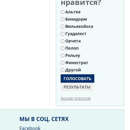
нравится?
Варианты
Альтеа
Бенидорм
Вильяхойоса
Гуадалест
Орчета
Полоп
Рельеу
Финестрат
Другой
РЕЗУЛЬТАТЫ
Архив опросов
МЫ В СОЦ. СЕТЯХ
Facebook