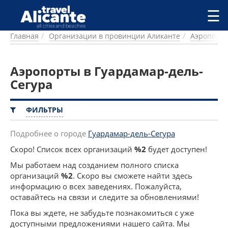
Перейти к основному содержанию
☰
Главная
Организации в провинции Аликанте
Аэропорт
ГОРОДА
СПРАВОЧНАЯ
Аэропорты в Гуардамар-дель-
ПИТАНИЕ
ПРОЖИВАНИЕ
Сегура
ПЛЯЖИ
ДОСТОПРИМЕЧАТЕЛЬНОСТИ
ФИЛЬТРЫ
КЕМПИНГ
КОМАРКИ (РАЙОНЫ)
Подробнее о городе
Гуардамар-дель-Сегура
РЕЦЕПТЫ
Скоро! Список всех организаций
%2
будет доступен!
Мы работаем над созданием полного списка
ПРЕДЛОЖЕНИЯ
организаций
%2
. Скоро вы сможете найти здесь
СТАТЬИ
информацию о всех заведениях. Пожалуйста,
УСЛУГИ
оставайтесь на связи и следите за обновлениями!
Пока вы ждете, не забудьте познакомиться с уже
доступными предложениями нашего сайта. Мы