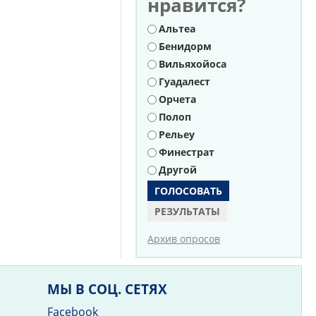
нравится?
Варианты
Альтеа
Бенидорм
Вильяхойоса
Гуадалест
Орчета
Полоп
Рельеу
Финестрат
Другой
РЕЗУЛЬТАТЫ
Архив опросов
МЫ В СОЦ. СЕТЯХ
Facebook