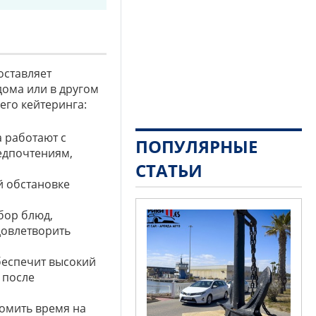
оставляет
ома или в другом
его кейтеринга:
 работают с
ПОПУЛЯРНЫЕ
редпочтениям,
СТАТЬИ
й обстановке
бор блюд,
довлетворить
еспечит высокий
 после
омить время на