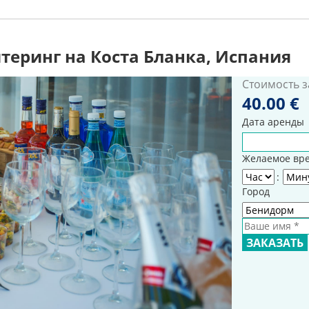
еринг на Коста Бланка, Испания
Стоимость з
40.00 €
Дата аренды
Желаемое вр
Час
Мину
:
Город
Ваше имя
*