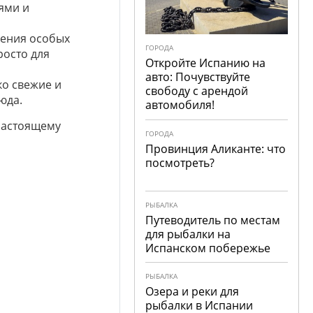
ями и
дения особых
ГОРОДА
росто для
Откройте Испанию на
авто: Почувствуйте
о свежие и
свободу с арендой
юда.
автомобиля!
настоящему
ГОРОДА
Провинция Аликанте: что
посмотреть?
РЫБАЛКА
Путеводитель по местам
для рыбалки на
Испанском побережье
РЫБАЛКА
Озера и реки для
рыбалки в Испании