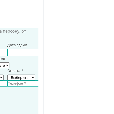
а персону, от
Дата сдачи
емя
та
Оплата
*
Телефон
*