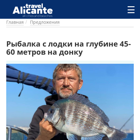
Перейти к основному содержанию
☰
Главная
Предложения
ГОРОДА
СПРАВОЧНАЯ
Рыбалка с лодки на глубине 45-
ПИТАНИЕ
ПРОЖИВАНИЕ
60 метров на донку
ПЛЯЖИ
ДОСТОПРИМЕЧАТЕЛЬНОСТИ
КЕМПИНГ
КОМАРКИ (РАЙОНЫ)
РЕЦЕПТЫ
ПРЕДЛОЖЕНИЯ
СТАТЬИ
УСЛУГИ