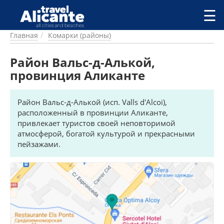
Перейти к основному содержанию
☰
Главная
Комарки (районы)
ГОРОДА
СПРАВОЧНАЯ
Район Вальс-д-Алькой,
ПИТАНИЕ
провинция Аликанте
ПРОЖИВАНИЕ
ПЛЯЖИ
Район Вальс-д-Алькой (исп. Valls d'Alcoi),
ДОСТОПРИМЕЧАТЕЛЬНОСТИ
расположенный в провинции Аликанте,
КЕМПИНГ
привлекает туристов своей неповторимой
КОМАРКИ (РАЙОНЫ)
атмосферой, богатой культурой и прекрасными
РЕЦЕПТЫ
пейзажами.
ПРЕДЛОЖЕНИЯ
СТАТЬИ
УСЛУГИ