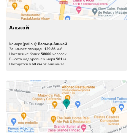
Алькой
Комарк (район):
Вальс-д-Алькой
Занимает площадь
129.86
км²
Население более
58000
человек
Высота над уровнем моря
561
м
Находится в
60 км
от Аликанте