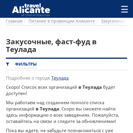
Перейти к основному содержанию
☰
Главная
Питание в провинции Аликанте
Закусочные, фа
ГОРОДА
СПРАВОЧНАЯ
Закусочные, фаст-фуд в
ПИТАНИЕ
ПРОЖИВАНИЕ
Теулада
ПЛЯЖИ
ДОСТОПРИМЕЧАТЕЛЬНОСТИ
ФИЛЬТРЫ
КЕМПИНГ
КОМАРКИ (РАЙОНЫ)
Подробнее о городе
Теулада
РЕЦЕПТЫ
Скоро! Список всех организаций
в Теулада
будет
доступен!
ПРЕДЛОЖЕНИЯ
Мы работаем над созданием полного списка
СТАТЬИ
организаций
в Теулада
. Скоро вы сможете найти
УСЛУГИ
здесь информацию о всех заведениях. Пожалуйста,
оставайтесь на связи и следите за обновлениями!
Пока вы ждете, не забудьте познакомиться с уже