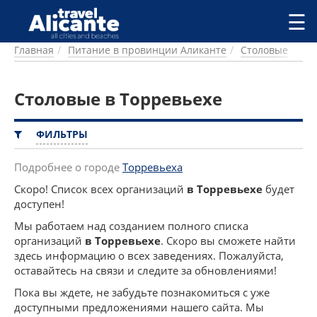
Перейти к основному содержанию
☰
Главная
Питание в провинции Аликанте
Столовые
ГОРОДА
СПРАВОЧНАЯ
Столовые в Торревьехе
ПИТАНИЕ
ПРОЖИВАНИЕ
ПЛЯЖИ
ФИЛЬТРЫ
ДОСТОПРИМЕЧАТЕЛЬНОСТИ
КЕМПИНГ
Подробнее о городе
Торревьеха
КОМАРКИ (РАЙОНЫ)
Скоро! Список всех организаций
в Торревьехе
будет
РЕЦЕПТЫ
доступен!
Мы работаем над созданием полного списка
ПРЕДЛОЖЕНИЯ
организаций
в Торревьехе
. Скоро вы сможете найти
СТАТЬИ
здесь информацию о всех заведениях. Пожалуйста,
оставайтесь на связи и следите за обновлениями!
УСЛУГИ
Пока вы ждете, не забудьте познакомиться с уже
доступными предложениями нашего сайта. Мы