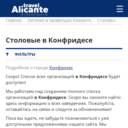
Перейти к основному содержанию
☰
Главная
Питание в провинции Аликанте
Столовые
ГОРОДА
СПРАВОЧНАЯ
Столовые в Конфридесе
ПИТАНИЕ
ПРОЖИВАНИЕ
ПЛЯЖИ
ФИЛЬТРЫ
ДОСТОПРИМЕЧАТЕЛЬНОСТИ
КЕМПИНГ
Подробнее о городе
Конфридес
КОМАРКИ (РАЙОНЫ)
Скоро! Список всех организаций
в Конфридесе
будет
РЕЦЕПТЫ
доступен!
Мы работаем над созданием полного списка
ПРЕДЛОЖЕНИЯ
организаций
в Конфридесе
. Скоро вы сможете найти
СТАТЬИ
здесь информацию о всех заведениях. Пожалуйста,
оставайтесь на связи и следите за обновлениями!
УСЛУГИ
Пока вы ждете, не забудьте познакомиться с уже
доступными предложениями нашего сайта. Мы