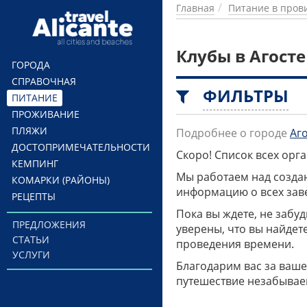
Перейти к основному содержанию
Главная
Питание в пров
Клубы в Агосте
ГОРОДА
СПРАВОЧНАЯ
ФИЛЬТРЫ
ПИТАНИЕ
ПРОЖИВАНИЕ
ПЛЯЖИ
Подробнее о городе
Аг
ДОСТОПРИМЕЧАТЕЛЬНОСТИ
Скоро! Список всех ор
КЕМПИНГ
Мы работаем над созда
КОМАРКИ (РАЙОНЫ)
информацию о всех заве
РЕЦЕПТЫ
Пока вы ждете, не забу
ПРЕДЛОЖЕНИЯ
уверены, что вы найдет
СТАТЬИ
проведения времени.
УСЛУГИ
Благодарим вас за ваше
путешествие незабывае