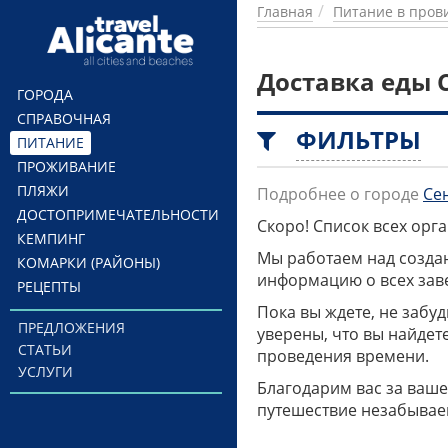
Перейти к основному содержанию
Главная
Питание в пров
Доставка еды 
ГОРОДА
СПРАВОЧНАЯ
ФИЛЬТРЫ
ПИТАНИЕ
ПРОЖИВАНИЕ
ПЛЯЖИ
Подробнее о городе
Се
ДОСТОПРИМЕЧАТЕЛЬНОСТИ
Скоро! Список всех ор
КЕМПИНГ
Мы работаем над созда
КОМАРКИ (РАЙОНЫ)
информацию о всех заве
РЕЦЕПТЫ
Пока вы ждете, не забу
ПРЕДЛОЖЕНИЯ
уверены, что вы найдет
СТАТЬИ
проведения времени.
УСЛУГИ
Благодарим вас за ваше
путешествие незабывае