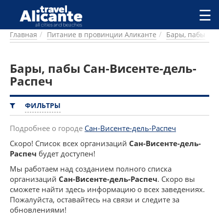
Перейти к основному содержанию
☰
Главная
Питание в провинции Аликанте
Бары, пабы
ГОРОДА
СПРАВОЧНАЯ
Бары, пабы Сан-Висенте-дель-
ПИТАНИЕ
ПРОЖИВАНИЕ
Распеч
ПЛЯЖИ
ДОСТОПРИМЕЧАТЕЛЬНОСТИ
ФИЛЬТРЫ
КЕМПИНГ
КОМАРКИ (РАЙОНЫ)
Подробнее о городе
Сан-Висенте-дель-Распеч
РЕЦЕПТЫ
Скоро! Список всех организаций
Сан-Висенте-дель-
Распеч
будет доступен!
ПРЕДЛОЖЕНИЯ
Мы работаем над созданием полного списка
СТАТЬИ
организаций
Сан-Висенте-дель-Распеч
. Скоро вы
УСЛУГИ
сможете найти здесь информацию о всех заведениях.
Пожалуйста, оставайтесь на связи и следите за
обновлениями!