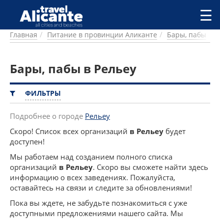
Перейти к основному содержанию
☰
Главная
Питание в провинции Аликанте
Бары, пабы
ГОРОДА
СПРАВОЧНАЯ
Бары, пабы в Рельеу
ПИТАНИЕ
ПРОЖИВАНИЕ
ПЛЯЖИ
ФИЛЬТРЫ
ДОСТОПРИМЕЧАТЕЛЬНОСТИ
КЕМПИНГ
Подробнее о городе
Рельеу
КОМАРКИ (РАЙОНЫ)
Скоро! Список всех организаций
в Рельеу
будет
РЕЦЕПТЫ
доступен!
Мы работаем над созданием полного списка
ПРЕДЛОЖЕНИЯ
организаций
в Рельеу
. Скоро вы сможете найти здесь
СТАТЬИ
информацию о всех заведениях. Пожалуйста,
оставайтесь на связи и следите за обновлениями!
УСЛУГИ
Пока вы ждете, не забудьте познакомиться с уже
доступными предложениями нашего сайта. Мы