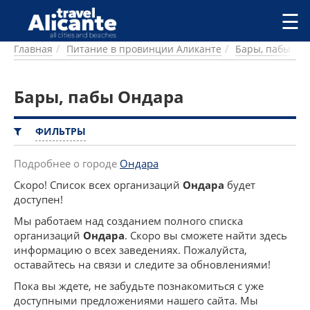
Перейти к основному содержанию
☰
Главная
Питание в провинции Аликанте
Бары, пабы
ГОРОДА
СПРАВОЧНАЯ
Бары, пабы Ондара
ПИТАНИЕ
ПРОЖИВАНИЕ
ПЛЯЖИ
ФИЛЬТРЫ
ДОСТОПРИМЕЧАТЕЛЬНОСТИ
КЕМПИНГ
Подробнее о городе
Ондара
КОМАРКИ (РАЙОНЫ)
Скоро! Список всех организаций
Ондара
будет
РЕЦЕПТЫ
доступен!
Мы работаем над созданием полного списка
ПРЕДЛОЖЕНИЯ
организаций
Ондара
. Скоро вы сможете найти здесь
СТАТЬИ
информацию о всех заведениях. Пожалуйста,
оставайтесь на связи и следите за обновлениями!
УСЛУГИ
Пока вы ждете, не забудьте познакомиться с уже
доступными предложениями нашего сайта. Мы