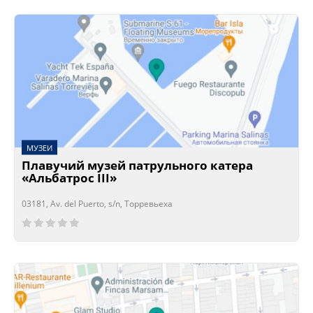
МУЗЕИ
Плавучий музей патрульного катера
«Альбатрос III»
03181, Av. del Puerto, s/n, Торревьеха
Сейчас открыто!
Сейчас закрыто!