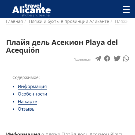
Перейти к основному содержанию
☰
Главная
Пляжи и бухты в провинции Аликанте
Пляжи и 
ГОРОДА
СПРАВОЧНАЯ
Плайя дель Асекион Playa del
ПИТАНИЕ
ПРОЖИВАНИЕ
Acequión
ПЛЯЖИ
Поделиться
ДОСТОПРИМЕЧАТЕЛЬНОСТИ
КЕМПИНГ
Содержимое:
КОМАРКИ (РАЙОНЫ)
РЕЦЕПТЫ
Информация
Особенности
ПРЕДЛОЖЕНИЯ
На карте
СТАТЬИ
Отзывы
УСЛУГИ
Информация
о пляже Плайя дель Асекион Playa