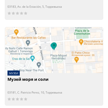
03183, Av. de la Estación, 5, Торревьеха
Сейчас открыто!
Сейчас закрыто!
МУЗЕИ
Музей моря и соли
03181, C. Patricio Perez, 10, Торревьеха
Сейчас открыто!
Сейчас закрыто!