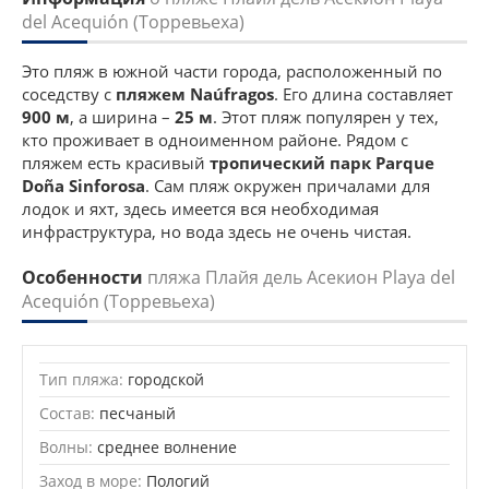
del Acequión (Торревьеха)
Это пляж в южной части города, расположенный по
соседству с
пляжем Naúfragos
. Его длина составляет
900 м
, а ширина –
25 м
. Этот пляж популярен у тех,
кто проживает в одноименном районе. Рядом с
пляжем есть красивый
тропический парк
Parque
Doña Sinforosa
. Сам пляж окружен причалами для
лодок и яхт, здесь имеется вся необходимая
инфраструктура, но вода здесь не очень чистая.
Особенности
пляжа Плайя дель Асекион Playa del
Acequión (Торревьеха)
Тип пляжа:
городской
Состав:
песчаный
Волны:
среднее волнение
Заход в море:
Пологий