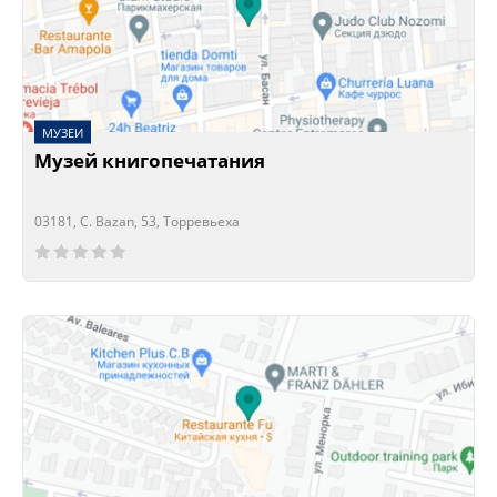
МУЗЕИ
Музей книгопечатания
03181, C. Bazan, 53, Торревьеха
Сейчас открыто!
Сейчас закрыто!