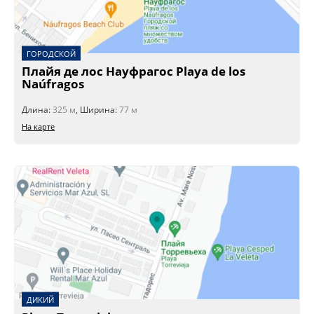
ГОРОДСКОЙ
Плайя де лос Науфрагос Playa de los
Naúfragos
Длина:
325 м
, Ширина:
77 м
На карте
ДИКИЙ