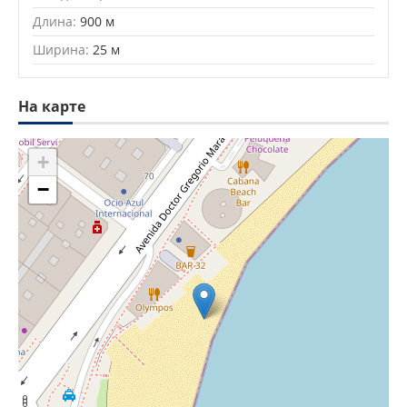
Длина:
900 м
Ширина:
25 м
На карте
+
−