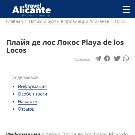
Перейти к основному содержанию
☰
Главная
Пляжи и бухты в провинции Аликанте
Пляжи и 
ГОРОДА
СПРАВОЧНАЯ
Плайя де лос Локос Playa de los
ПИТАНИЕ
ПРОЖИВАНИЕ
Locos
ПЛЯЖИ
Поделиться
ДОСТОПРИМЕЧАТЕЛЬНОСТИ
КЕМПИНГ
Содержимое:
КОМАРКИ (РАЙОНЫ)
РЕЦЕПТЫ
Информация
Особенности
ПРЕДЛОЖЕНИЯ
На карте
СТАТЬИ
Отзывы
УСЛУГИ
Информация
о пляже Плайя де лос Локос Playa de