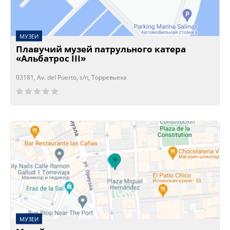
МУЗЕИ
Плавучий музей патрульного катера
«Альбатрос III»
03181, Av. del Puerto, s/n, Торревьеха
Сейчас открыто!
Сейчас закрыто!
МУЗЕИ