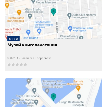
МУЗЕИ
Музей книгопечатания
03181, C. Bazan, 53, Торревьеха
Сейчас открыто!
Сейчас закрыто!