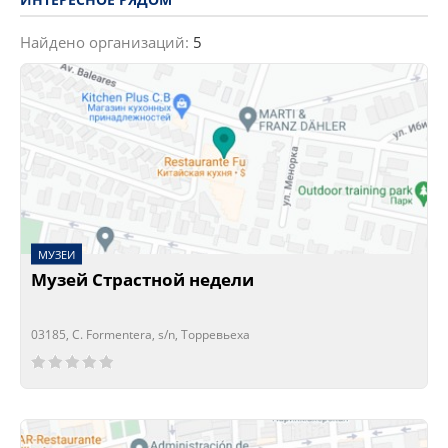
Найдено организаций:
5
МУЗЕИ
Музей Страстной недели
03185, C. Formentera, s/n, Торревьеха
Сейчас открыто!
Сейчас закрыто!