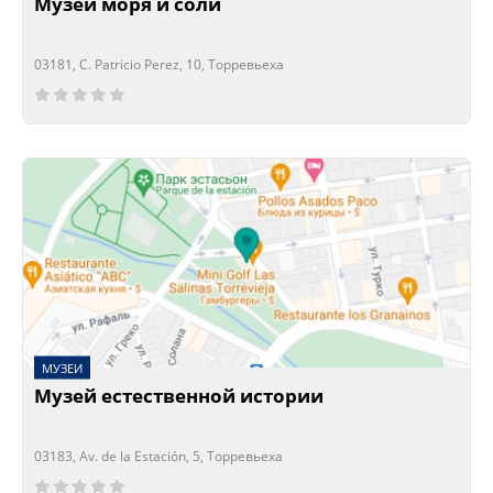
Музей моря и соли
03181, C. Patricio Perez, 10, Торревьеха
Сейчас открыто!
Сейчас закрыто!
МУЗЕИ
Музей естественной истории
03183, Av. de la Estación, 5, Торревьеха
Сейчас открыто!
Сейчас закрыто!