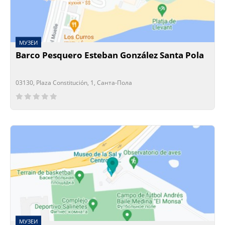
МУЗЕИ
Barco Pesquero Esteban González Santa Pola
03130, Plaza Constitución, 1, Санта-Пола
Сейчас открыто!
Сейчас закрыто!
МУЗЕИ