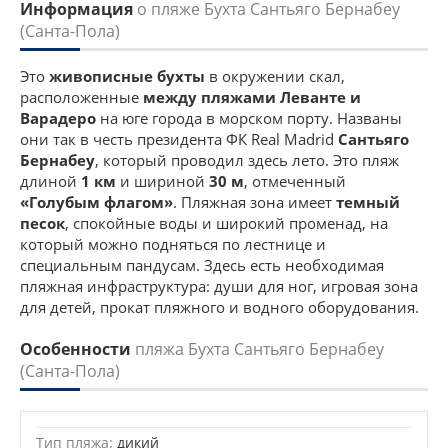
Информация
о пляже Бухта Сантьяго Бернабеу
(Санта-Пола)
Это
живописные бухты
в окружении скал,
расположенные
между пляжами Леванте и
Варадеро
на юге города в морском порту. Названы
они так в честь президента ФК Real Madrid
Сантьяго
Бернабеу
, который проводил здесь лето. Это пляж
длиной
1 км
и шириной
30 м
, отмеченный
«Голубым флагом»
. Пляжная зона имеет
темный
песок
, спокойные воды и широкий променад, на
который можно подняться по лестнице и
специальным пандусам. Здесь есть необходимая
пляжная инфраструктура: души для ног, игровая зона
для детей, прокат пляжного и водного оборудования.
Особенности
пляжа Бухта Сантьяго Бернабеу
(Санта-Пола)
Тип пляжа:
дикий