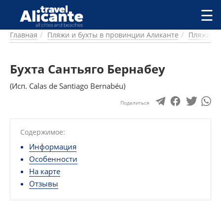
Перейти к основному содержанию
☰
Главная
Пляжи и бухты в провинции Аликанте
Пляжи и 
ГОРОДА
СПРАВОЧНАЯ
Бухта Сантьяго Бернабеу
ПИТАНИЕ
ПРОЖИВАНИЕ
(Исп. Calas de Santiago Bernabéu)
ПЛЯЖИ
ДОСТОПРИМЕЧАТЕЛЬНОСТИ
Поделиться
КЕМПИНГ
КОМАРКИ (РАЙОНЫ)
Содержимое:
РЕЦЕПТЫ
Информация
Особенности
ПРЕДЛОЖЕНИЯ
На карте
СТАТЬИ
Отзывы
УСЛУГИ