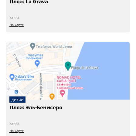
Пляж La Grava
ХАВЕА
На карте
ДИКИЙ
Пляж Эль-Бенисеро
ХАВЕА
На карте