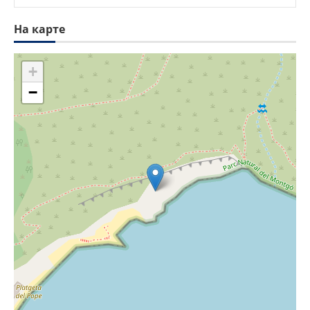
На карте
+
−