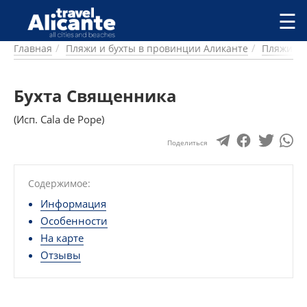
Перейти к основному содержанию
☰
Главная
Пляжи и бухты в провинции Аликанте
Пляжи и 
ГОРОДА
СПРАВОЧНАЯ
Бухта Священника
ПИТАНИЕ
ПРОЖИВАНИЕ
(Исп. Cala de Pope)
ПЛЯЖИ
ДОСТОПРИМЕЧАТЕЛЬНОСТИ
Поделиться
КЕМПИНГ
КОМАРКИ (РАЙОНЫ)
Содержимое:
РЕЦЕПТЫ
Информация
Особенности
ПРЕДЛОЖЕНИЯ
На карте
СТАТЬИ
Отзывы
УСЛУГИ