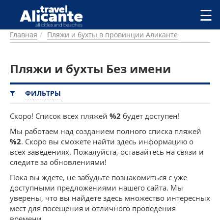
Перейти к основному содержанию
☰
Главная
Пляжи и бухты в провинции Аликанте
ГОРОДА
СПРАВОЧНАЯ
Пляжи и бухты Без имени
ПИТАНИЕ
ПРОЖИВАНИЕ
ПЛЯЖИ
ФИЛЬТРЫ
ДОСТОПРИМЕЧАТЕЛЬНОСТИ
КЕМПИНГ
Скоро! Список всех пляжей
%2
будет доступен!
КОМАРКИ (РАЙОНЫ)
Мы работаем над созданием полного списка пляжей
РЕЦЕПТЫ
%2
. Скоро вы сможете найти здесь информацию о
всех заведениях. Пожалуйста, оставайтесь на связи и
следите за обновлениями!
ПРЕДЛОЖЕНИЯ
СТАТЬИ
Пока вы ждете, не забудьте познакомиться с уже
доступными предложениями нашего сайта. Мы
УСЛУГИ
уверены, что вы найдете здесь множество интересных
мест для посещения и отличного проведения
времени.