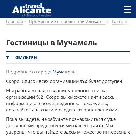
Перейти к основному содержанию
☰
Главная
Проживание в провинции Аликанте
Гостиницы
ГОРОДА
СПРАВОЧНАЯ
Гостиницы в Мучамель
ПИТАНИЕ
ПРОЖИВАНИЕ
ПЛЯЖИ
ФИЛЬТРЫ
ДОСТОПРИМЕЧАТЕЛЬНОСТИ
КЕМПИНГ
Подробнее о городе
Мучамель
КОМАРКИ (РАЙОНЫ)
Скоро! Список всех организаций
%2
будет доступен!
РЕЦЕПТЫ
Мы работаем над созданием полного списка
организаций
%2
. Скоро вы сможете найти здесь
ПРЕДЛОЖЕНИЯ
информацию о всех заведениях. Пожалуйста,
СТАТЬИ
оставайтесь на связи и следите за обновлениями!
УСЛУГИ
Пока вы ждете, не забудьте познакомиться с уже
доступными предложениями нашего сайта. Мы
уверены, что вы найдете здесь множество интересных