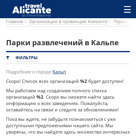
Перейти к основному содержанию
☰
Главная
Организации в провинции Аликанте
Парки раз
ГОРОДА
СПРАВОЧНАЯ
Парки развлечений в Кальпе
ПИТАНИЕ
ПРОЖИВАНИЕ
ПЛЯЖИ
ФИЛЬТРЫ
ДОСТОПРИМЕЧАТЕЛЬНОСТИ
КЕМПИНГ
Подробнее о городе
Кальп
КОМАРКИ (РАЙОНЫ)
Скоро! Список всех организаций
%2
будет доступен!
РЕЦЕПТЫ
Мы работаем над созданием полного списка
организаций
%2
. Скоро вы сможете найти здесь
ПРЕДЛОЖЕНИЯ
информацию о всех заведениях. Пожалуйста,
СТАТЬИ
оставайтесь на связи и следите за обновлениями!
УСЛУГИ
Пока вы ждете, не забудьте познакомиться с уже
доступными предложениями нашего сайта. Мы
уверены, что вы найдете здесь множество интересных