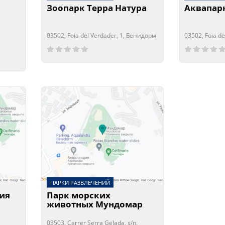
Зоопарк Терра Натура
Аквапарк
03502, Foia del Verdader, 1, Бенидорм
03502, Foia d
Сейчас открыто!
Сейчас закрыто!
Сейчас отк
Сейчас зак
ПАРКИ РАЗВЛЕЧЕНИЙ
ия
Парк морских
животных Мундомар
,
03503, Carrer Serra Gelada, s/n,