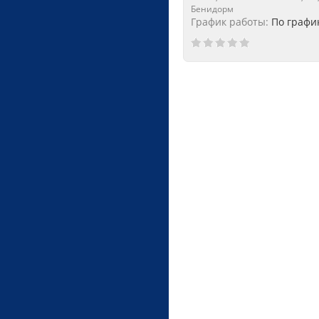
Бенидорм
График работы:
По графи