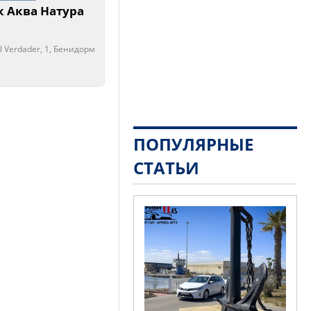
 Аква Натура
el Verdader, 1, Бенидорм
рыто!
рыто!
ПОПУЛЯРНЫЕ
СТАТЬИ