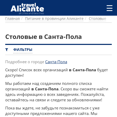
Перейти к основному содержанию
☰
Главная
Питание в провинции Аликанте
Столовые
ГОРОДА
СПРАВОЧНАЯ
Столовые в Санта-Пола
ПИТАНИЕ
ПРОЖИВАНИЕ
ПЛЯЖИ
ФИЛЬТРЫ
ДОСТОПРИМЕЧАТЕЛЬНОСТИ
КЕМПИНГ
Подробнее о городе
Санта-Пола
КОМАРКИ (РАЙОНЫ)
Скоро! Список всех организаций
в Санта-Пола
будет
РЕЦЕПТЫ
доступен!
Мы работаем над созданием полного списка
ПРЕДЛОЖЕНИЯ
организаций
в Санта-Пола
. Скоро вы сможете найти
СТАТЬИ
здесь информацию о всех заведениях. Пожалуйста,
оставайтесь на связи и следите за обновлениями!
УСЛУГИ
Пока вы ждете, не забудьте познакомиться с уже
доступными предложениями нашего сайта. Мы