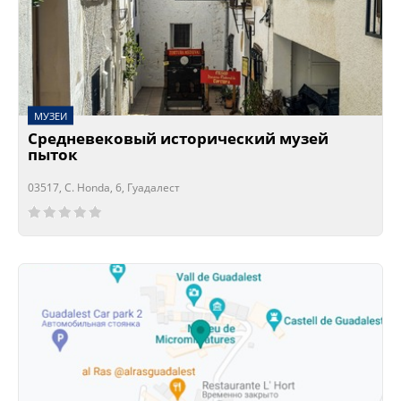
МУЗЕИ
Средневековый исторический музей
пыток
03517, C. Honda, 6, Гуадалест
Сейчас открыто!
Сейчас закрыто!