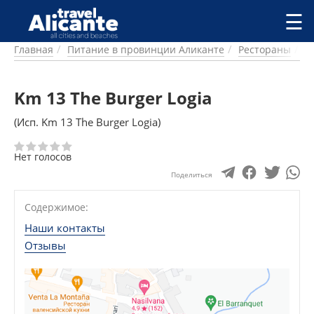
Перейти к основному содержанию
☰
Главная
Питание в провинции Аликанте
Рестораны
Б
ГОРОДА
СПРАВОЧНАЯ
Km 13 The Burger Logia
ПИТАНИЕ
ПРОЖИВАНИЕ
(Исп. Km 13 The Burger Logia)
ПЛЯЖИ
ДОСТОПРИМЕЧАТЕЛЬНОСТИ
Нет голосов
КЕМПИНГ
Поделиться
КОМАРКИ (РАЙОНЫ)
РЕЦЕПТЫ
Содержимое:
Наши контакты
ПРЕДЛОЖЕНИЯ
Отзывы
СТАТЬИ
УСЛУГИ