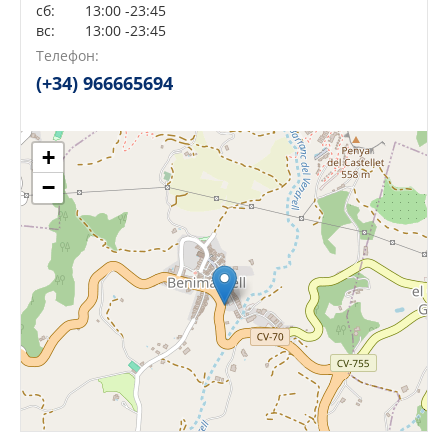
сб:
13:00 -23:45
вс:
13:00 -23:45
Сейчас открыто!
Сейчас закрыто!
Телефон:
(+34) 966665694
+
−