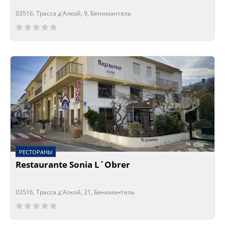
03516, Трасса д'Алкой, 9, Бенимантель
Сейчас открыто!
Сейчас закрыто!
РЕСТОРАНЫ
Restaurante Sonia L´Obrer
03516, Трасса д'Алкой, 21, Бенимантель
Сейчас открыто!
Сейчас закрыто!