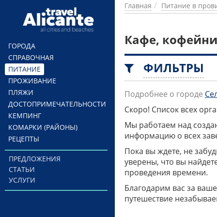
Перейти к основному содержанию
Главная
Питание в пров
Кафе, кофейни
ГОРОДА
СПРАВОЧНАЯ
ФИЛЬТРЫ
ПИТАНИЕ
ПРОЖИВАНИЕ
ПЛЯЖИ
Подробнее о городе
Се
ДОСТОПРИМЕЧАТЕЛЬНОСТИ
Скоро! Список всех ор
КЕМПИНГ
Мы работаем над созда
КОМАРКИ (РАЙОНЫ)
информацию о всех заве
РЕЦЕПТЫ
Пока вы ждете, не забу
ПРЕДЛОЖЕНИЯ
уверены, что вы найдет
СТАТЬИ
проведения времени.
УСЛУГИ
Благодарим вас за ваше
путешествие незабывае