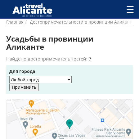
Перейти к основному содержанию
☰
Главная
Достопримечательности в провинции Аликанте
ГОРОДА
СПРАВОЧНАЯ
Усадьбы в провинции
ПИТАНИЕ
Аликанте
ПРОЖИВАНИЕ
ПЛЯЖИ
Найдено достопримечательностей:
7
ДОСТОПРИМЕЧАТЕЛЬНОСТИ
Для города
КЕМПИНГ
КОМАРКИ (РАЙОНЫ)
РЕЦЕПТЫ
ПРЕДЛОЖЕНИЯ
СТАТЬИ
УСЛУГИ