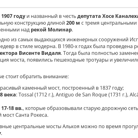
 1907 году
и названный в честь
депутата Хосе Каналех
альную конструкцию длиной
200 м
с тремя центральными
женными над
рекой Молинар
.
о одно из самых выдающихся инженерных сооружений Ис
шедевр в стиле модерна. В 1980-х годах была проведена 
ектора Висенте Видаля
. Тогда была полностью замен
ция моста, появились пешеходные тротуары и увеличил
ые стоит обратить внимание:
красивый каменный мост, построенный в 1837 году;
8
века
: Tossal (1712 г.), Antiguo de San Roque (1731 г.), Alcá
17-18 вв.
, которые образовывали старую дорожную сеть:
й мост Санта Рокеса.
овные центральные мосты Алькоя можно по время прогу
у
.