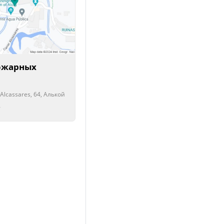
ожарных
 Alcassares, 64, Алькой
рыто!
рыто!