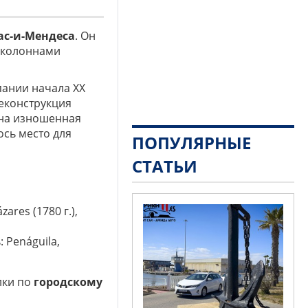
ас-и-Мендеса
. Он
 колоннами
пании начала ХХ
реконструкция
ена изношенная
ось место для
ПОПУЛЯРНЫЕ
СТАТЬИ
zares (1780 г.),
 Penáguila,
лки по
городскому