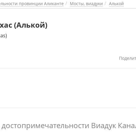
льности провинции Аликанте
Мосты, виадуки
Алькой
хас (Алькой)
jas)
Подели
 достопримечательности Виадук Кана