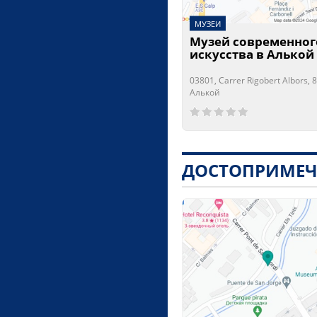
МУЗЕИ
Музей современног
искусства в Алькой
03801, Carrer Rigobert Albors, 8
Алькой
Сейчас открыто!
Сейчас закрыто!
ДОСТОПРИМЕЧ