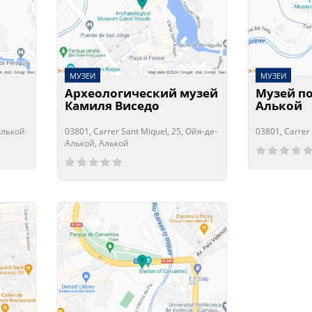
МУЗЕИ
МУЗЕИ
Археологический музей
Музей п
Камиля Виседо
Алькой
 Алькой
03801, Carrer Sant Miquel, 25, Ойя-де-
03801, Carrer
Алькой, Алькой
Сейчас отк
Сейчас зак
Сейчас открыто!
Сейчас закрыто!