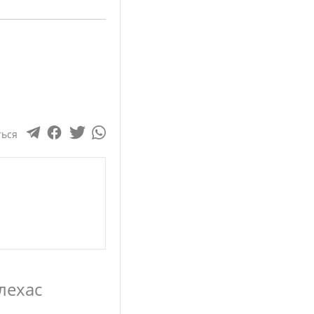
ться
лехас