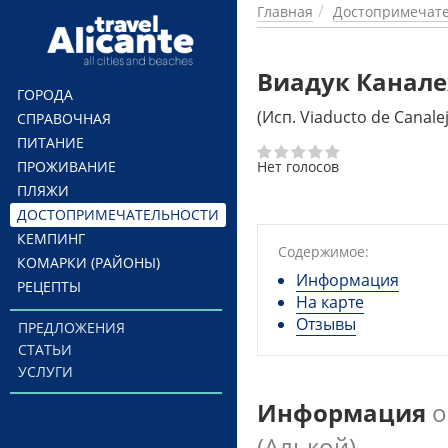
Перейти к основному содержанию
Главная
Достопримечате
Виадук Канале
ГОРОДА
(Исп. Viaducto de Canale
СПРАВОЧНАЯ
ПИТАНИЕ
ПРОЖИВАНИЕ
Нет голосов
ПЛЯЖИ
ДОСТОПРИМЕЧАТЕЛЬНОСТИ
КЕМПИНГ
Содержимое:
КОМАРКИ (РАЙОНЫ)
Информация
РЕЦЕПТЫ
На карте
Отзывы
ПРЕДЛОЖЕНИЯ
СТАТЬИ
УСЛУГИ
Информация
о
(Алькой)