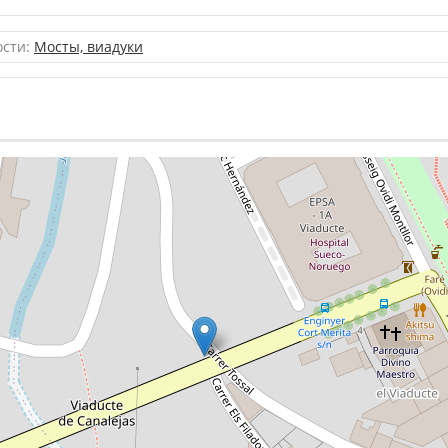
ости:
Мосты, виадуки