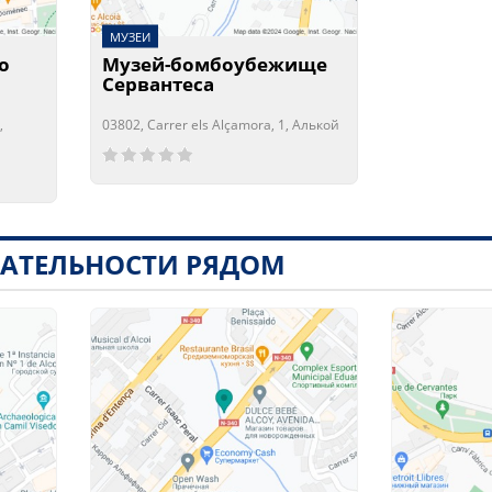
МУЗЕИ
о
Музей-бомбоубежище
Сервантеса
,
03802, Carrer els Alçamora, 1, Алькой
Сейчас открыто!
Сейчас закрыто!
АТЕЛЬНОСТИ РЯДОМ