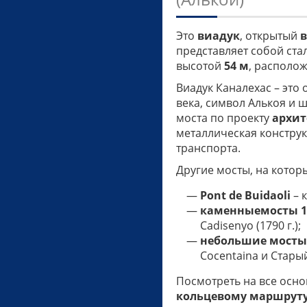
Это
виадук
, открытый
в
представляет собой ст
высотой
54 м
, располо
Виадук Каналехас – эт
века, символ Алькоя и 
моста по проекту
архит
металлическая конструк
транспорта.
Другие мосты, на котор
Pont de Buidaoli
– 
каменные
мосты
1
Cadisenyo (1790 г.);
небольшие мосты 
Cocentaina и Стары
Посмотреть на все осн
кольцевому маршрут