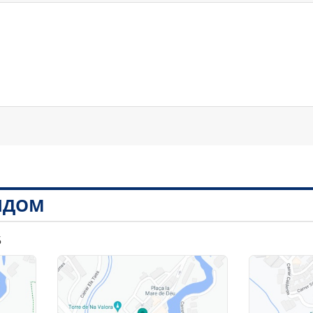
РЯДОМ
5