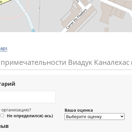
Maps
опримечательности Виадук Каналехас 
тарий
у организацию?
Ваша оценка
Не определился(-ась)
зыв