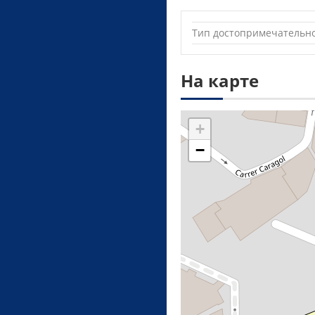
Тип достопримечательн
На карте
+
−