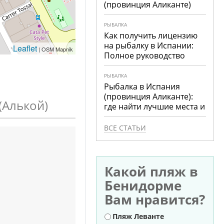
(провинция Аликанте)
РЫБАЛКА
Как получить лицензию
на рыбалку в Испании:
Leaflet
| OSM Mapnik
Полное руководство
РЫБАЛКА
Рыбалка в Испания
(провинция Аликанте):
(Алькой)
где найти лучшие места и
что ловить
ВСЕ СТАТЬИ
Какой пляж в
Бенидорме
Вам нравится?
Варианты
Пляж Леванте