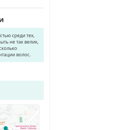
и
стью среди тех,
ть не так велик,
есколько
нтации волос.