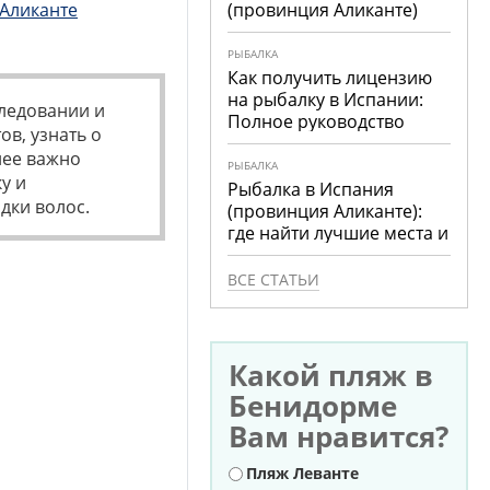
Аликанте
(провинция Аликанте)
РЫБАЛКА
Как получить лицензию
на рыбалку в Испании:
следовании и
Полное руководство
в, узнать о
нее важно
РЫБАЛКА
у и
Рыбалка в Испания
дки волос.
(провинция Аликанте):
где найти лучшие места и
что ловить
ВСЕ СТАТЬИ
Какой пляж в
Бенидорме
Вам нравится?
Варианты
Пляж Леванте