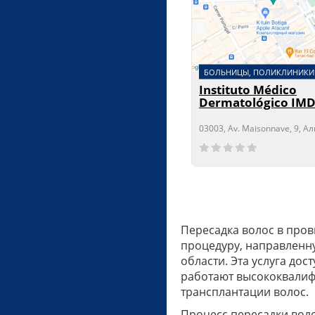
БОЛЬНИЦЫ, ПОЛИКЛИНИКИ
Instituto Médico
Dermatológico IM
03003, Av. Maisonnave, 9, А
Сейчас открыто!
Сейчас закрыто!
Пересадка волос в про
процедуру, направленн
области. Эта услуга до
работают высококвалиф
трансплантации волос.
Процесс пересадки воло