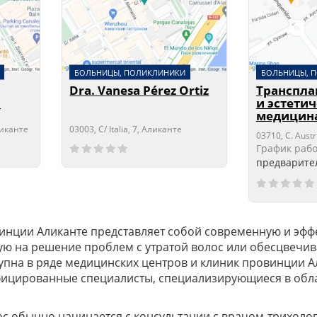
БОЛЬНИЦЫ, ПОЛИКЛИНИКИ
БОЛЬНИЦЫ, 
Dra. Vanesa Pérez Ortiz
Транспла
D
и эстети
медицин
ликанте
03003, C/ Italia, 7, Аликанте
03710, C. Austr
Сейчас открыто!
Сейчас закрыто!
График раб
предварите
винции Аликанте представляет собой современную и эф
ую на решение проблем с утратой волос или обесцвечи
ступна в ряде медицинских центров и клиник провинции А
ицированные специалисты, специализирующиеся в обл
с обычно начинается с консультации с врачом-трихоло