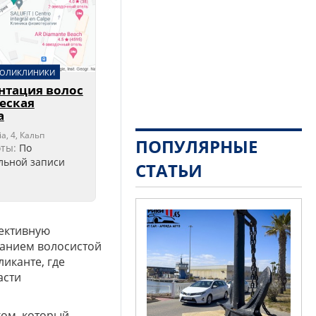
ПОЛИКЛИНИКИ
нтация волос
ческая
а
ia, 4, Кальп
ПОПУЛЯРНЫЕ
оты:
По
льной записи
СТАТЬИ
фективную
ванием волосистой
ликанте, где
асти
гом, который