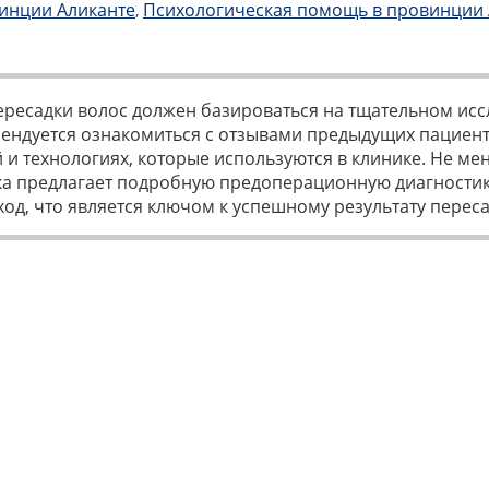
винции Аликанте
Психологическая помощь в провинции 
,
ересадки волос должен базироваться на тщательном ис
мендуется ознакомиться с отзывами предыдущих пациенто
 и технологиях, которые используются в клинике. Не ме
ика предлагает подробную предоперационную диагностик
д, что является ключом к успешному результату переса