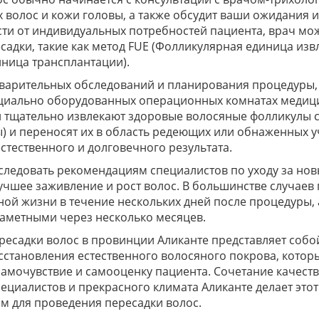
 волос и кожи головы, а также обсудит ваши ожидания 
сти от индивидуальных потребностей пациента, врач мо
адки, такие как метод FUE (Фолликулярная единица изв
ница трансплантации).
варительных обследований и планирования процедуры,
ециально оборудованных операционных комнатах медици
 тщательно извлекают здоровые волосяные фолликулы с
) и переносят их в область редеющих или обнаженных у
естественного и долговечного результата.
следовать рекомендациям специалистов по уходу за но
чшее заживление и рост волос. В большинстве случаев
ной жизни в течение нескольких дней после процедуры,
заметными через несколько месяцев.
ресадки волос в провинции Аликанте представляет соб
сстановления естественного волосяного покрова, котор
самочувствие и самооценку пациента. Сочетание качест
ециалистов и прекрасного климата Аликанте делает этот
м для проведения пересадки волос.