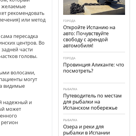
и желаемые
жет рекомендовать
лечения) или метод
ГОРОДА
Откройте Испанию на
авто: Почувствуйте
 сама пересадка
свободу с арендой
нских центров. Во
автомобиля!
 задней части
частков головы.
ГОРОДА
Провинция Аликанте: что
посмотреть?
выми волосами,
 пациенты могут
 а видимые
РЫБАЛКА
Путеводитель по местам
для рыбалки на
ой надежный и
Испанском побережье
ый может
венного
РЫБАЛКА
 регион
Озера и реки для
рыбалки в Испании