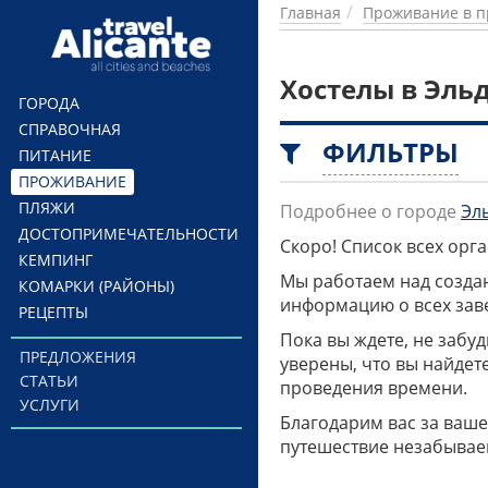
Перейти к основному содержанию
Главная
Проживание в п
Хостелы в Эль
ГОРОДА
СПРАВОЧНАЯ
ФИЛЬТРЫ
ПИТАНИЕ
ПРОЖИВАНИЕ
ПЛЯЖИ
Подробнее о городе
Эл
ДОСТОПРИМЕЧАТЕЛЬНОСТИ
Скоро! Список всех ор
КЕМПИНГ
Мы работаем над созда
КОМАРКИ (РАЙОНЫ)
информацию о всех заве
РЕЦЕПТЫ
Пока вы ждете, не забу
ПРЕДЛОЖЕНИЯ
уверены, что вы найдет
СТАТЬИ
проведения времени.
УСЛУГИ
Благодарим вас за ваше
путешествие незабывае