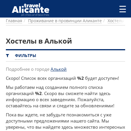
Перейти к основному содержанию
☰
Главная
Проживание в провинции Аликанте
Хостелы
ГОРОДА
СПРАВОЧНАЯ
Хостелы в Алькой
ПИТАНИЕ
ПРОЖИВАНИЕ
ПЛЯЖИ
ФИЛЬТРЫ
ДОСТОПРИМЕЧАТЕЛЬНОСТИ
КЕМПИНГ
Подробнее о городе
Алькой
КОМАРКИ (РАЙОНЫ)
Скоро! Список всех организаций
%2
будет доступен!
РЕЦЕПТЫ
Мы работаем над созданием полного списка
организаций
%2
. Скоро вы сможете найти здесь
ПРЕДЛОЖЕНИЯ
информацию о всех заведениях. Пожалуйста,
СТАТЬИ
оставайтесь на связи и следите за обновлениями!
УСЛУГИ
Пока вы ждете, не забудьте познакомиться с уже
доступными предложениями нашего сайта. Мы
уверены, что вы найдете здесь множество интересных