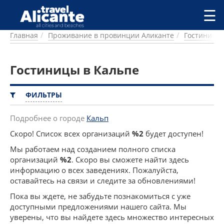
Перейти к основному содержанию
☰
Главная
Проживание в провинции Аликанте
Гостиницы
ГОРОДА
СПРАВОЧНАЯ
Гостиницы в Кальпе
ПИТАНИЕ
ПРОЖИВАНИЕ
ПЛЯЖИ
ФИЛЬТРЫ
ДОСТОПРИМЕЧАТЕЛЬНОСТИ
КЕМПИНГ
Подробнее о городе
Кальп
КОМАРКИ (РАЙОНЫ)
Скоро! Список всех организаций
%2
будет доступен!
РЕЦЕПТЫ
Мы работаем над созданием полного списка
организаций
%2
. Скоро вы сможете найти здесь
ПРЕДЛОЖЕНИЯ
информацию о всех заведениях. Пожалуйста,
СТАТЬИ
оставайтесь на связи и следите за обновлениями!
УСЛУГИ
Пока вы ждете, не забудьте познакомиться с уже
доступными предложениями нашего сайта. Мы
уверены, что вы найдете здесь множество интересных