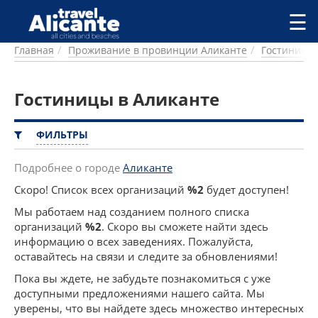
Перейти к основному содержанию
☰
Главная
Проживание в провинции Аликанте
Гостиницы
ГОРОДА
СПРАВОЧНАЯ
Гостиницы в Аликанте
ПИТАНИЕ
ПРОЖИВАНИЕ
ПЛЯЖИ
ФИЛЬТРЫ
ДОСТОПРИМЕЧАТЕЛЬНОСТИ
КЕМПИНГ
Подробнее о городе
Аликанте
КОМАРКИ (РАЙОНЫ)
Скоро! Список всех организаций
%2
будет доступен!
РЕЦЕПТЫ
Мы работаем над созданием полного списка
организаций
%2
. Скоро вы сможете найти здесь
ПРЕДЛОЖЕНИЯ
информацию о всех заведениях. Пожалуйста,
СТАТЬИ
оставайтесь на связи и следите за обновлениями!
УСЛУГИ
Пока вы ждете, не забудьте познакомиться с уже
доступными предложениями нашего сайта. Мы
уверены, что вы найдете здесь множество интересных