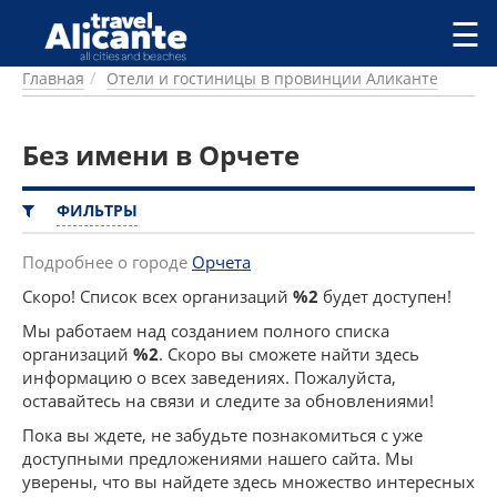
Перейти к основному содержанию
☰
Главная
Отели и гостиницы в провинции Аликанте
ГОРОДА
СПРАВОЧНАЯ
Без имени в Орчете
ПИТАНИЕ
ПРОЖИВАНИЕ
ПЛЯЖИ
ФИЛЬТРЫ
ДОСТОПРИМЕЧАТЕЛЬНОСТИ
КЕМПИНГ
Подробнее о городе
Орчета
КОМАРКИ (РАЙОНЫ)
Скоро! Список всех организаций
%2
будет доступен!
РЕЦЕПТЫ
Мы работаем над созданием полного списка
организаций
%2
. Скоро вы сможете найти здесь
ПРЕДЛОЖЕНИЯ
информацию о всех заведениях. Пожалуйста,
СТАТЬИ
оставайтесь на связи и следите за обновлениями!
УСЛУГИ
Пока вы ждете, не забудьте познакомиться с уже
доступными предложениями нашего сайта. Мы
уверены, что вы найдете здесь множество интересных