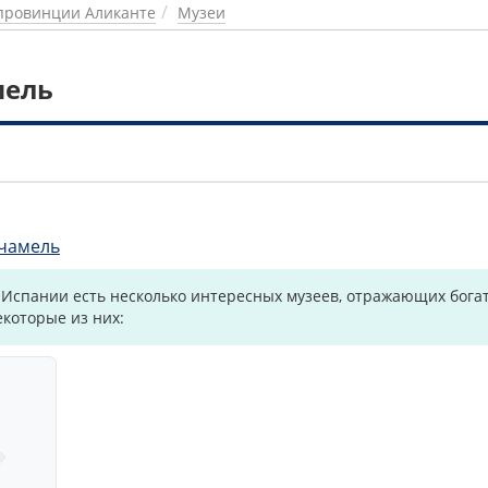
провинции Аликанте
Музеи
мель
1
чамель
 Испании есть несколько интересных музеев, отражающих богат
екоторые из них: