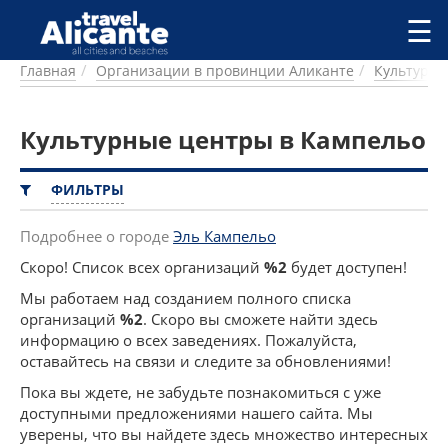
Перейти к основному содержанию
☰
Главная
Организации в провинции Аликанте
Культурн
ГОРОДА
СПРАВОЧНАЯ
Культурные центры в Кампельо
ПИТАНИЕ
ПРОЖИВАНИЕ
ПЛЯЖИ
ФИЛЬТРЫ
ДОСТОПРИМЕЧАТЕЛЬНОСТИ
КЕМПИНГ
Подробнее о городе
Эль Кампельо
КОМАРКИ (РАЙОНЫ)
Скоро! Список всех организаций
%2
будет доступен!
РЕЦЕПТЫ
Мы работаем над созданием полного списка
организаций
%2
. Скоро вы сможете найти здесь
ПРЕДЛОЖЕНИЯ
информацию о всех заведениях. Пожалуйста,
СТАТЬИ
оставайтесь на связи и следите за обновлениями!
УСЛУГИ
Пока вы ждете, не забудьте познакомиться с уже
доступными предложениями нашего сайта. Мы
уверены, что вы найдете здесь множество интересных