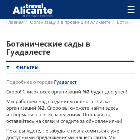
Перейти к основному содержанию
☰
Главная
Организации в провинции Аликанте
Ботаничес
ГОРОДА
СПРАВОЧНАЯ
Ботанические сады в
ПИТАНИЕ
ПРОЖИВАНИЕ
Гуадалесте
ПЛЯЖИ
ДОСТОПРИМЕЧАТЕЛЬНОСТИ
ФИЛЬТРЫ
КЕМПИНГ
КОМАРКИ (РАЙОНЫ)
Подробнее о городе
Гуадалест
РЕЦЕПТЫ
Скоро! Список всех организаций
%2
будет доступен!
Мы работаем над созданием полного списка
ПРЕДЛОЖЕНИЯ
организаций
%2
. Скоро вы сможете найти здесь
СТАТЬИ
информацию о всех заведениях. Пожалуйста,
УСЛУГИ
оставайтесь на связи и следите за обновлениями!
Пока вы ждете, не забудьте познакомиться с уже
доступными предложениями нашего сайта. Мы